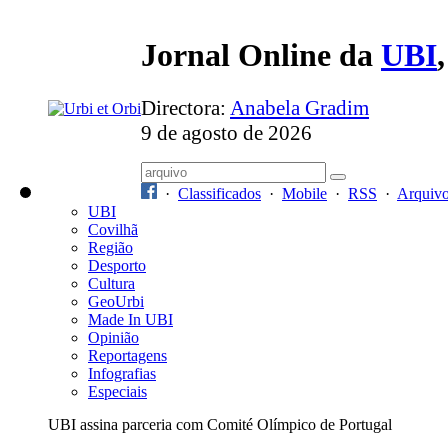
Jornal Online da
UBI
Directora:
Anabela Gradim
9 de agosto de 2026
·
Classificados
·
Mobile
·
RSS
·
Arquiv
UBI
Covilhã
Região
Desporto
Cultura
GeoUrbi
Made In UBI
Opinião
Reportagens
Infografias
Especiais
UBI assina parceria com Comité Olímpico de Portugal