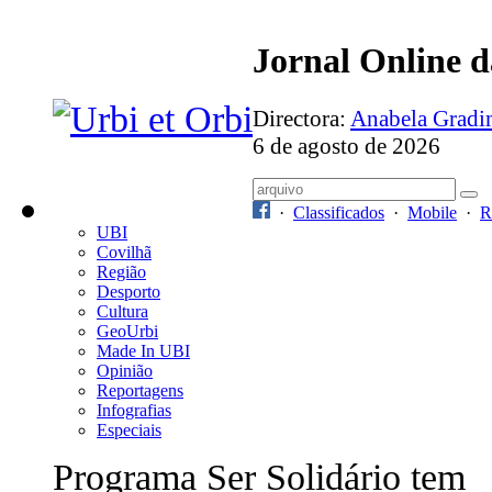
Jornal Online 
Directora:
Anabela Grad
6 de agosto de 2026
·
Classificados
·
Mobile
·
R
UBI
Covilhã
Região
Desporto
Cultura
GeoUrbi
Made In UBI
Opinião
Reportagens
Infografias
Especiais
Programa Ser Solidário tem