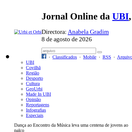
Jornal Online da
UBI
Directora:
Anabela Gradim
8 de agosto de 2026
·
Classificados
·
Mobile
·
RSS
·
Arquiv
UBI
Covilhã
Região
Desporto
Cultura
GeoUrbi
Made In UBI
Opinião
Reportagens
Infografias
Especiais
Dança ao Encontro da Música leva uma centena de jovens ao
palco