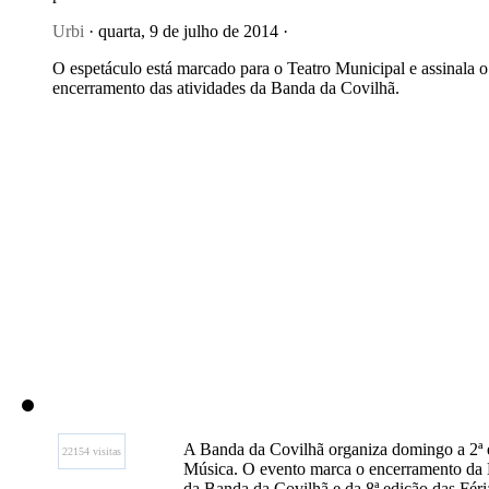
Urbi
· quarta, 9 de julho de 2014 ·
O espetáculo está marcado para o Teatro Municipal e assinala o
encerramento das atividades da Banda da Covilhã.
A Banda da Covilhã organiza domingo a 2ª 
22154 visitas
Música. O evento marca o encerramento da E
da Banda da Covilhã e da 8ª edição das Fér