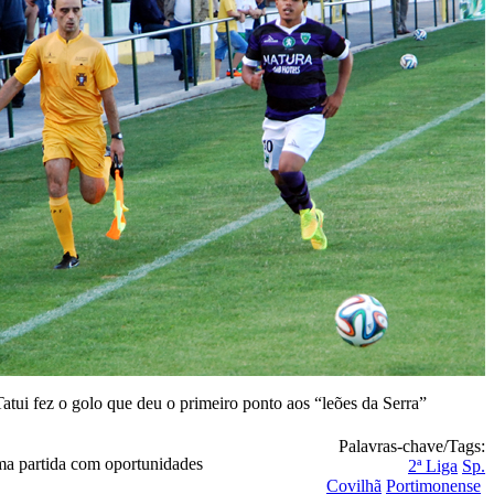
atui fez o golo que deu o primeiro ponto aos “leões da Serra”
Palavras-chave/Tags:
ma partida com oportunidades
2ª Liga
Sp.
Covilhã
Portimonense