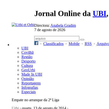
Jornal Online da
UBI
Directora:
Anabela Gradim
7 de agosto de 2026
·
Classificados
·
Mobile
·
RSS
·
Arquiv
UBI
Covilhã
Região
Desporto
Cultura
GeoUrbi
Made In UBI
Opinião
Reportagens
Infografias
Especiais
Empate no arranque da 2ª Liga
Urbi
· quarta, 13 de agosto de 2014 ·