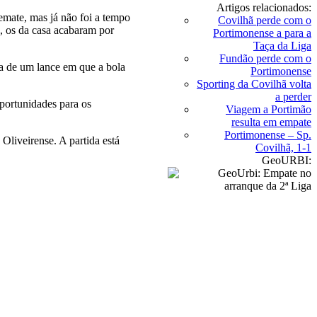
Artigos relacionados:
emate, mas já não foi a tempo
Covilhã perde com o
s, os da casa acabaram por
Portimonense a para a
Taça da Liga
Fundão perde com o
ia de um lance em que a bola
Portimonense
Sporting da Covilhã volta
a perder
portunidades para os
Viagem a Portimão
resulta em empate
Portimonense – Sp.
Oliveirense. A partida está
Covilhã, 1-1
GeoURBI: