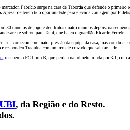
no marcador. Fabrício surge na cara de Taborda que defende o primeiro r
o. Apesar de terem tido oportunidade para elevar a contagem por Fideli
com 80 minutos de jogo e deu frutos quatro minutos depois, na sequênc
rande-área e sobrou para Tatui, que bateu o guardião Ricardo Ferreira.
ntar – começou com maior pressão da equipa da casa, mas com boas o
so e respondeu Traquina com um remate cruzado que saiu ao lado.
ão
, recebem o FC Porto B, que perdeu na primeira ronda por 3-1, com a 
UBI
, da Região e do Resto.
dos.