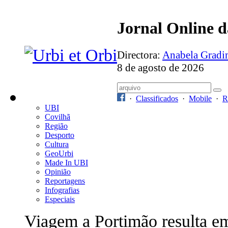
Jornal Online 
Directora:
Anabela Grad
8 de agosto de 2026
·
Classificados
·
Mobile
·
R
UBI
Covilhã
Região
Desporto
Cultura
GeoUrbi
Made In UBI
Opinião
Reportagens
Infografias
Especiais
Viagem a Portimão resulta e