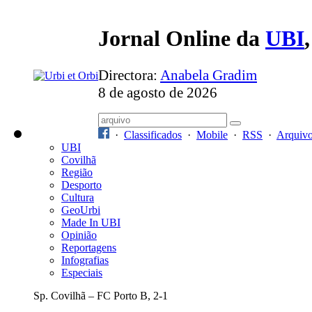
Jornal Online da
UBI
Directora:
Anabela Gradim
8 de agosto de 2026
·
Classificados
·
Mobile
·
RSS
·
Arquiv
UBI
Covilhã
Região
Desporto
Cultura
GeoUrbi
Made In UBI
Opinião
Reportagens
Infografias
Especiais
Sp. Covilhã – FC Porto B, 2-1