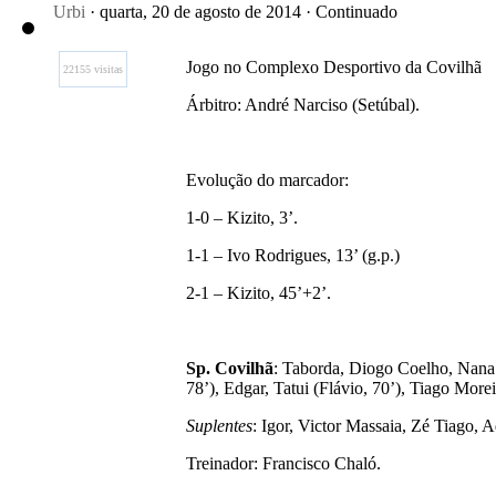
Urbi
· quarta, 20 de agosto de 2014 · Continuado
Jogo no Complexo Desportivo da Covilhã
22155 visitas
Árbitro: André Narciso (Setúbal).
Evolução do marcador:
1-0 – Kizito, 3’.
1-1 – Ivo Rodrigues, 13’ (g.p.)
2-1 – Kizito, 45’+2’.
Sp. Covilhã
: Taborda, Diogo Coelho, Nana 
78’), Edgar, Tatui (Flávio, 70’), Tiago Moreir
Suplentes
: Igor, Victor Massaia, Zé Tiago, A
Treinador: Francisco Chaló.