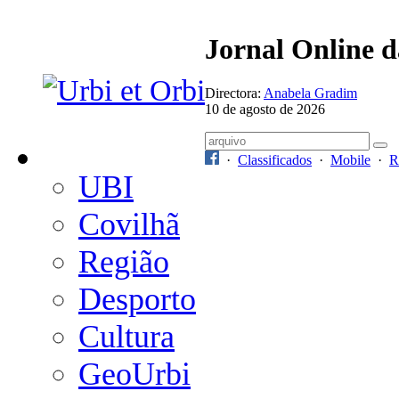
Jornal Online 
Directora:
Anabela Gradim
10 de agosto de 2026
·
Classificados
·
Mobile
·
R
UBI
Covilhã
Região
Desporto
Cultura
GeoUrbi