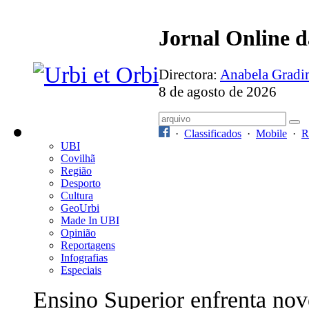
Jornal Online 
Directora:
Anabela Grad
8 de agosto de 2026
·
Classificados
·
Mobile
·
R
UBI
Covilhã
Região
Desporto
Cultura
GeoUrbi
Made In UBI
Opinião
Reportagens
Infografias
Especiais
Ensino Superior enfrenta nov