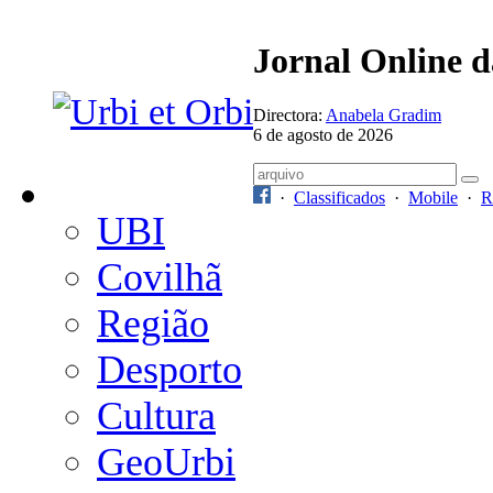
Jornal Online 
Directora:
Anabela Gradim
6 de agosto de 2026
·
Classificados
·
Mobile
·
R
UBI
Covilhã
Região
Desporto
Cultura
GeoUrbi