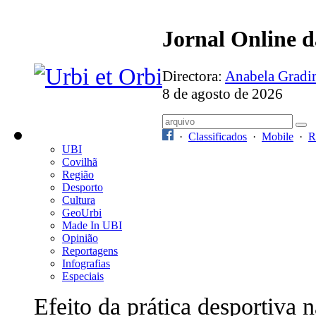
Jornal Online 
Directora:
Anabela Grad
8 de agosto de 2026
·
Classificados
·
Mobile
·
R
UBI
Covilhã
Região
Desporto
Cultura
GeoUrbi
Made In UBI
Opinião
Reportagens
Infografias
Especiais
Efeito da prática desportiva n