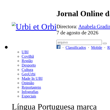
Jornal Online 
Directora:
Anabela Grad
7 de agosto de 2026
·
Classificados
·
Mobile
·
R
UBI
Covilhã
Região
Desporto
Cultura
GeoUrbi
Made In UBI
Opinião
Reportagens
Infografias
Especiais
Língua Portuguesa marca