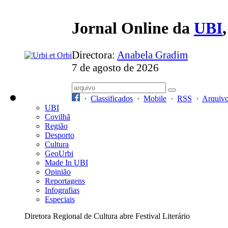
Jornal Online da
UBI
Directora:
Anabela Gradim
7 de agosto de 2026
·
Classificados
·
Mobile
·
RSS
·
Arquiv
UBI
Covilhã
Região
Desporto
Cultura
GeoUrbi
Made In UBI
Opinião
Reportagens
Infografias
Especiais
Diretora Regional de Cultura abre Festival Literário