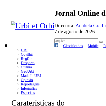
Jornal Online 
Directora:
Anabela Grad
7 de agosto de 2026
·
Classificados
·
Mobile
·
R
UBI
Covilhã
Região
Desporto
Cultura
GeoUrbi
Made In UBI
Opinião
Reportagens
Infografias
Especiais
Caraterísticas do