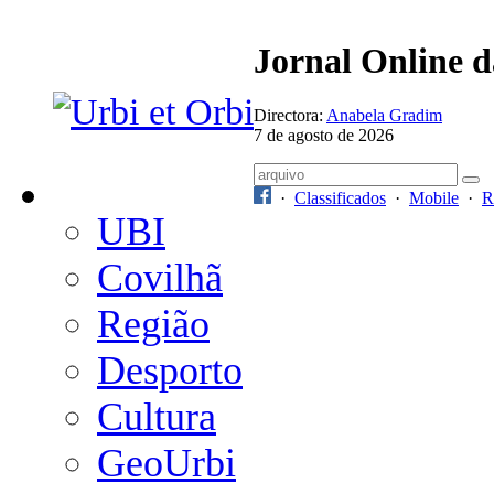
Jornal Online 
Directora:
Anabela Gradim
7 de agosto de 2026
·
Classificados
·
Mobile
·
R
UBI
Covilhã
Região
Desporto
Cultura
GeoUrbi