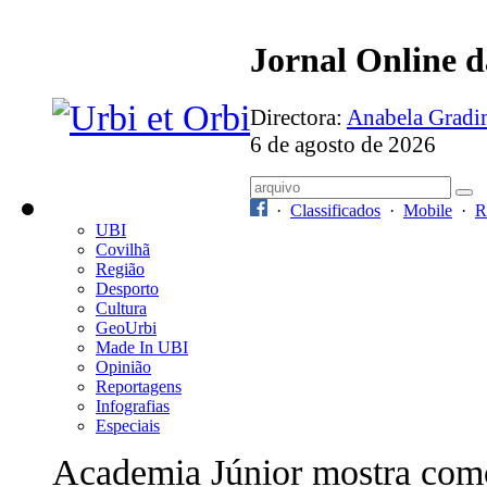
Jornal Online 
Directora:
Anabela Grad
6 de agosto de 2026
·
Classificados
·
Mobile
·
R
UBI
Covilhã
Região
Desporto
Cultura
GeoUrbi
Made In UBI
Opinião
Reportagens
Infografias
Especiais
Academia Júnior mostra com