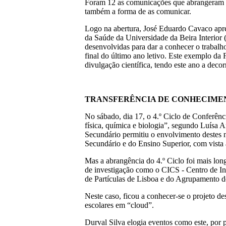
Foram 12 as comunicações que abrangeram vár
também a forma de as comunicar.
Logo na abertura, José Eduardo Cavaco apre
da Saúde da Universidade da Beira Interior
desenvolvidas para dar a conhecer o trabalh
final do último ano letivo. Este exemplo da
divulgação científica, tendo este ano a deco
TRANSFERÊNCIA DE CONHECIME
No sábado, dia 17, o 4.º Ciclo de Conferênci
física, química e biologia”, segundo Luísa 
Secundário permitiu o envolvimento destes n
Secundário e do Ensino Superior, com vista 
Mas a abrangência do 4.º Ciclo foi mais lon
de investigação como o CICS - Centro de In
de Partículas de Lisboa e do Agrupamento d
Neste caso, ficou a conhecer-se o projeto d
escolares em “cloud”.
Durval Silva elogia eventos como este, por p