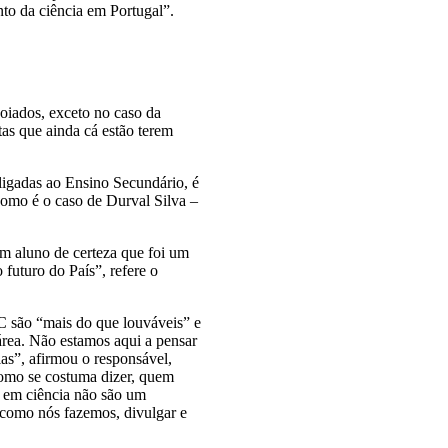
nto da ciência em Portugal”.
poiados, exceto no caso da
tas que ainda cá estão terem
ligadas ao Ensino Secundário, é
como é o caso de Durval Silva –
om aluno de certeza que foi um
futuro do País”, refere o
FC são “mais do que louváveis” e
área. Não estamos aqui a pensar
as”, afirmou o responsável,
como se costuma dizer, quem
s em ciência não são um
r como nós fazemos, divulgar e