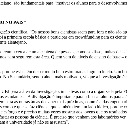
entejano, são fundamentais para “motivar os alunos para o desenvolvime
O NO PAÍS”
ação científica. “Os nossos bons cientistas saem para fora e não são a
 a primeira escola básica a participar em crowdfunding para os cientis
ente alentejano.
e reuniu cerca de uma centena de pessoas, como se disse, muitas delas 
unos para seguirem esta área. Quem vem de níveis de ensino de base – 
.
 porque estas têm de ser muito bem estruturadas logo no início. Um b
a. No Secundário, sendo ainda mais motivado, vê que a investigação é o 
 UBI para a área da Investigação, iniciativas como a organizada pela 
s estudantes: “A divulgação é importante para ir buscar alunos para a 
m para as outras áreas do saber mais próximas, como é a das engenhari
s como é que se faz ciência, que também tem um lado lúdico, porque 
e esforço e é preciso muitas vezes mostrar aos jovens que os resultado
astar as pessoas da ciência. É preciso que venham aos laboratórios ve
gam à universidade já não se assustam”.