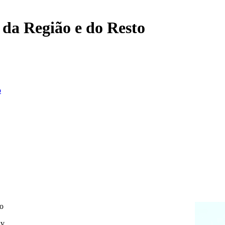
, da Região e do Resto
o
ão
xv