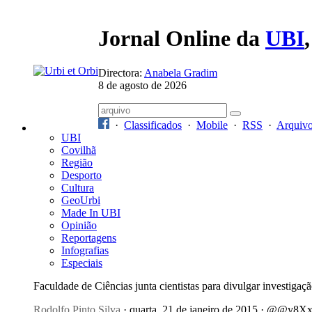
Jornal Online da
UBI
Directora:
Anabela Gradim
8 de agosto de 2026
·
Classificados
·
Mobile
·
RSS
·
Arquiv
UBI
Covilhã
Região
Desporto
Cultura
GeoUrbi
Made In UBI
Opinião
Reportagens
Infografias
Especiais
Faculdade de Ciências junta cientistas para divulgar investigaç
Rodolfo Pinto Silva
· quarta, 21 de janeiro de 2015 · @@y8X