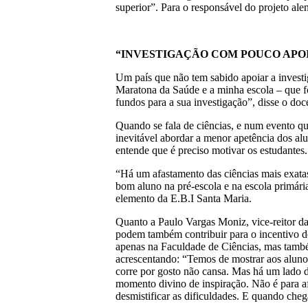
superior”. Para o responsável do projeto al
“INVESTIGAÇÃO COM POUCO APOI
Um país que não tem sabido apoiar a investig
Maratona da Saúde e a minha escola – que foi
fundos para a sua investigação”, disse o doc
Quando se fala de ciências, e num evento qu
inevitável abordar a menor apetência dos al
entende que é preciso motivar os estudantes
“Há um afastamento das ciências mais exatas
bom aluno na pré-escola e na escola primári
elemento da E.B.I Santa Maria.
Quanto a Paulo Vargas Moniz, vice-reitor da
podem também contribuir para o incentivo do
apenas na Faculdade de Ciências, mas també
acrescentando: “Temos de mostrar aos aluno
corre por gosto não cansa. Mas há um lado d
momento divino de inspiração. Não é para af
desmistificar as dificuldades. E quando che