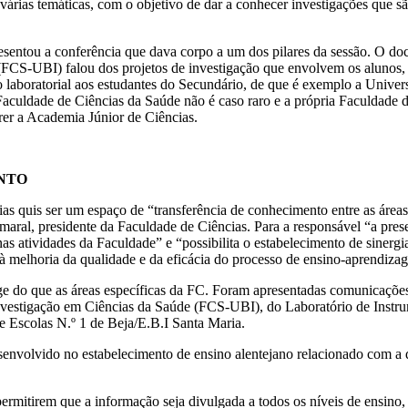
ias temáticas, com o objetivo de dar a conhecer investigações que são
sentou a conferência que dava corpo a um dos pilares da sessão. O do
 (FCS-UBI) falou dos projetos de investigação que envolvem os alunos,
o laboratorial aos estudantes do Secundário, de que é exemplo a Unive
 Faculdade de Ciências da Saúde não é caso raro e a própria Faculdade 
rrer a Academia Júnior de Ciências.
NTO
as quis ser um espaço de “transferência de conhecimento entre as áreas
Amaral, presidente da Faculdade de Ciências. Para a responsável “a pre
as atividades da Faculdade” e “possibilita o estabelecimento de sinergi
à melhoria da qualidade e da eficácia do processo de ensino-aprendiza
ge do que as áreas específicas da FC. Foram apresentadas comunicações
vestigação em Ciências da Saúde (FCS-UBI), do Laboratório de Instru
e Escolas N.º 1 de Beja/E.B.I Santa Maria.
esenvolvido no estabelecimento de ensino alentejano relacionado com a 
ermitirem que a informação seja divulgada a todos os níveis de ensino,