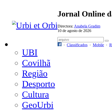
Jornal Online 
Directora:
Anabela Gradim
10 de agosto de 2026
·
Classificados
·
Mobile
·
R
UBI
Covilhã
Região
Desporto
Cultura
GeoUrbi