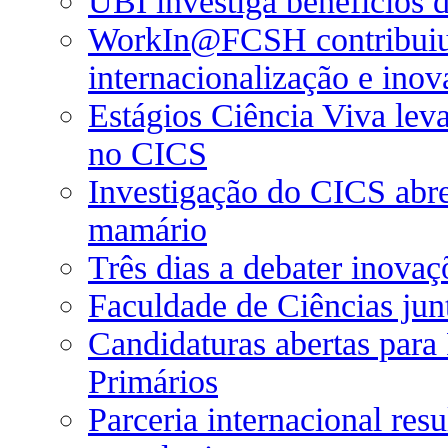
UBI investiga benefícios d
WorkIn@FCSH contribuiu p
internacionalização e ino
Estágios Ciência Viva lev
no CICS
Investigação do CICS abre
mamário
Três dias a debater inova
Faculdade de Ciências junt
Candidaturas abertas par
Primários
Parceria internacional re