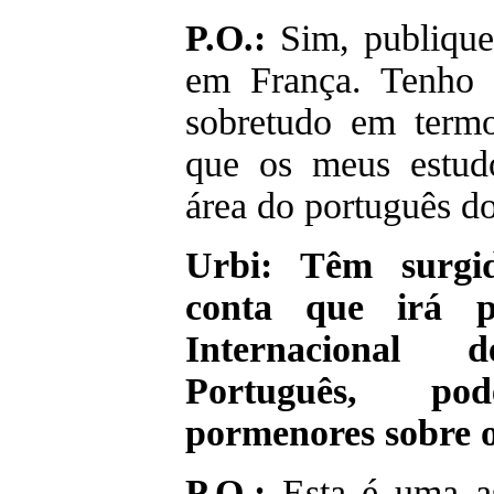
P.O.:
Sim, publique
em França. Tenho 
sobretudo em termo
que os meus estud
área do português do
Urbi: Têm surgi
conta que irá pr
Internacional 
Português, p
pormenores sobre o
P.O.:
Esta é uma a