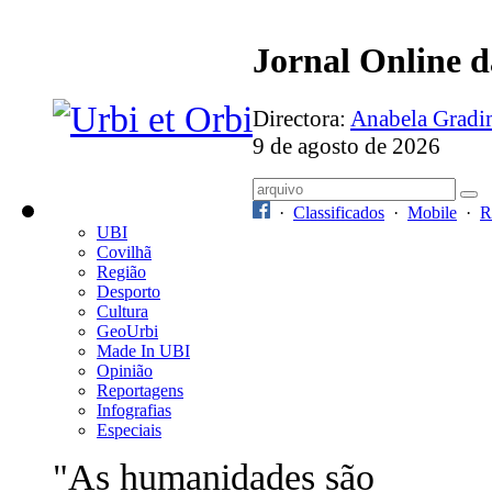
Jornal Online 
Directora:
Anabela Grad
9 de agosto de 2026
·
Classificados
·
Mobile
·
R
UBI
Covilhã
Região
Desporto
Cultura
GeoUrbi
Made In UBI
Opinião
Reportagens
Infografias
Especiais
"As humanidades são