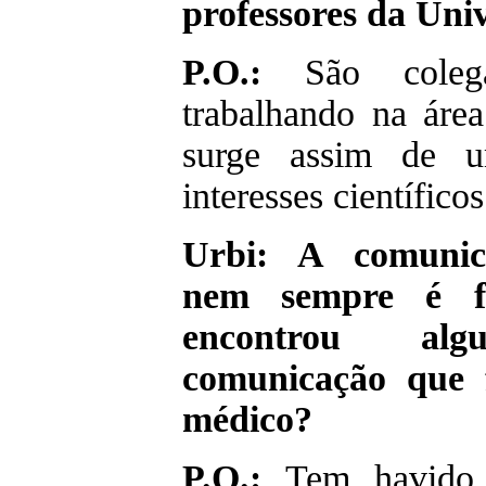
professores da Uni
P.O.:
São coleg
trabalhando na área
surge assim de u
interesses científic
Urbi: A comunica
nem sempre é fác
encontrou al
comunicação que f
médico?
P.O.:
Tem havido 