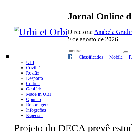
Jornal Online 
Directora:
Anabela Grad
9 de agosto de 2026
·
Classificados
·
Mobile
·
R
UBI
Covilhã
Região
Desporto
Cultura
GeoUrbi
Made In UBI
Opinião
Reportagens
Infografias
Especiais
Projeto do DECA prevê estu