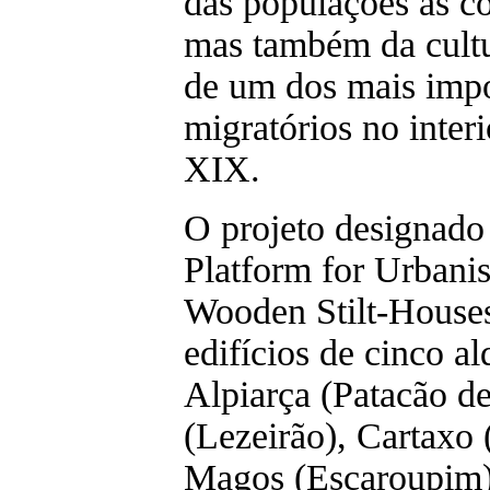
das populações às co
mas também da cultur
de um dos mais imp
migratórios no interi
XIX.
O projeto designa
Platform for Urbanis
Wooden Stilt-Houses
edifícios de cinco a
Alpiarça (Patacão d
(Lezeirão), Cartaxo 
Magos (Escaroupim) 