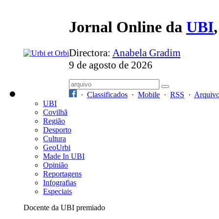
Jornal Online da
UBI
Directora:
Anabela Gradim
9 de agosto de 2026
·
Classificados
·
Mobile
·
RSS
·
Arquiv
UBI
Covilhã
Região
Desporto
Cultura
GeoUrbi
Made In UBI
Opinião
Reportagens
Infografias
Especiais
Docente da UBI premiado