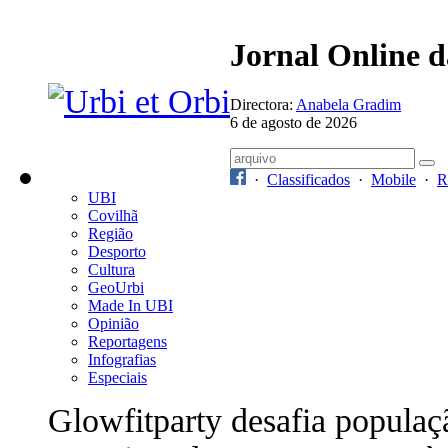
Jornal Online 
Directora:
Anabela Gradim
6 de agosto de 2026
·
Classificados
·
Mobile
·
R
UBI
Covilhã
Região
Desporto
Cultura
GeoUrbi
Made In UBI
Opinião
Reportagens
Infografias
Especiais
Glowfitparty desafia populaç