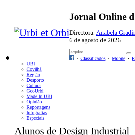
Jornal Online 
Directora:
Anabela Grad
6 de agosto de 2026
·
Classificados
·
Mobile
·
R
UBI
Covilhã
Região
Desporto
Cultura
GeoUrbi
Made In UBI
Opinião
Reportagens
Infografias
Especiais
Alunos de Design Industrial