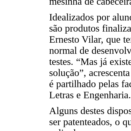
mesinha de cabeceir
Idealizados por alun
são produtos finaliz
Ernesto Vilar, que t
normal de desenvol
testes. “Mas já exist
solução”, acrescenta
é partilhado pelas f
Letras e Engenharia.
Alguns destes dispos
ser patenteados, o q