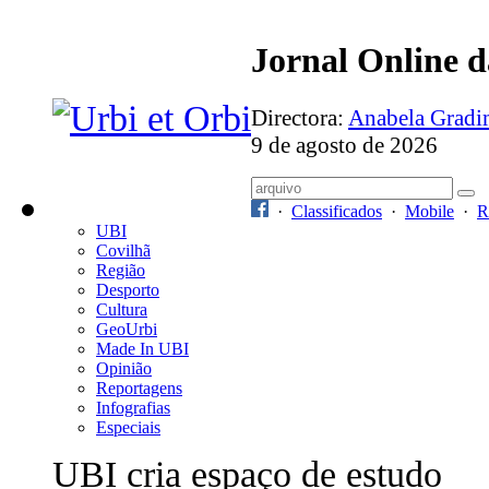
Jornal Online 
Directora:
Anabela Grad
9 de agosto de 2026
·
Classificados
·
Mobile
·
R
UBI
Covilhã
Região
Desporto
Cultura
GeoUrbi
Made In UBI
Opinião
Reportagens
Infografias
Especiais
UBI cria espaço de estudo