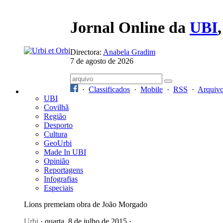
Jornal Online da
UBI
Directora:
Anabela Gradim
7 de agosto de 2026
·
Classificados
·
Mobile
·
RSS
·
Arquiv
UBI
Covilhã
Região
Desporto
Cultura
GeoUrbi
Made In UBI
Opinião
Reportagens
Infografias
Especiais
Lions premeiam obra de João Morgado
Urbi
· quarta, 8 de julho de 2015 ·