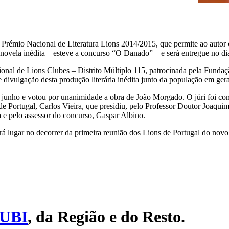
Prémio Nacional de Literatura Lions 2014/2015, que permite ao autor
 novela inédita – esteve a concurso “O Danado” – e será entregue no d
ional de Lions Clubes – Distrito Múltiplo 115, patrocinada pela Fundaç
e divulgação desta produção literária inédita junto da população em ger
e junho e votou por unanimidade a obra de João Morgado. O júri foi co
Portugal, Carlos Vieira, que presidiu, pelo Professor Doutor Joaquim
 e pelo assessor do concurso, Gaspar Albino.
á lugar no decorrer da primeira reunião dos Lions de Portugal do novo 
UBI
, da Região e do Resto.