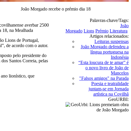
João Morgado recebe o prémio dia 18
Palavras-chave/Tags:
 covilhanense averbar 2500
João
ia 18, na Mealhada
Morgado
Lions
Prémio
Literatura
Artigos relacionados:
ão Lions de Portugal,
Leituras suspensas
al”, de acordo com o autor.
João Morgado defendeu a
língua portuguesa na
mposto pelo presidente do
Indonésia
 dos Santos Correia, pelas
“Esta loucura de te amar” é
o novo livro de João de
Mancelos
ano lionístico, que
"Falsos amigos" na Parada
Poesia e teatralidade
juntam-se em Jornada
artística na Covilhã
GeoURBI: