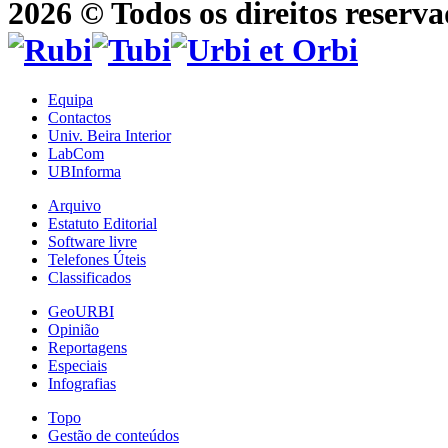
2026 © Todos os direitos reserva
Equipa
Contactos
Univ. Beira Interior
LabCom
UBInforma
Arquivo
Estatuto Editorial
Software livre
Telefones Úteis
Classificados
GeoURBI
Opinião
Reportagens
Especiais
Infografias
Topo
Gestão de conteúdos