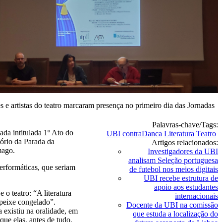
 e artistas do teatro marcaram presença no primeiro dia das Jornadas
Palavras-chave/Tags:
ada intitulada 1º Ato do
UBI
contraDanca
Literatura
Teatro
ório da Parada da
Artigos relacionados:
mago.
Investigadores da UBI
analisam Seleção portuguesa
erformáticas, que seriam
de futebol nos meios digitais
UBI recebe estrutura de
apoio aos estudantes
 o teatro: “A literatura
internacionais
 peixe congelado”.
Docente da UBI na comissão
a existiu na oralidade, em
que estuda a localização do
rque elas, antes de tudo,