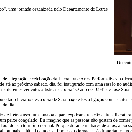
alco", uma jornada organizada pelo Departamento de Letras
Docentes
a de integração e celebração da Literatura e Artes Performativas na Jorn
de até ao próximo sábado, dia, foi inaugurado com uma sessão no audit
as diferentes vertentes artísticas da obra “O ano de 1993” de José Sara
 o lado literário desta obra de Saramago e fez a ligação com as artes p
l do dia.
de Letras usou uma analogia para explicar a relação entre a literatura e
se um peixe congelado. Eu imagino que as pessoas não gostam de comer
fora do seu território normal. Porque durante milhares de anos, a poesi
ral, ou mais habitual da poesia. Por isso as jornadas são importantes, po