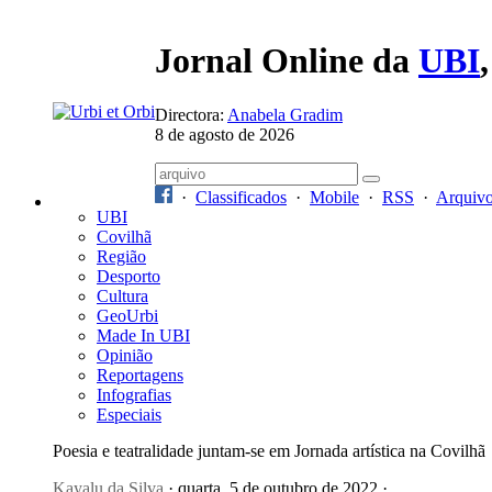
Jornal Online da
UBI
Directora:
Anabela Gradim
8 de agosto de 2026
·
Classificados
·
Mobile
·
RSS
·
Arquiv
UBI
Covilhã
Região
Desporto
Cultura
GeoUrbi
Made In UBI
Opinião
Reportagens
Infografias
Especiais
Poesia e teatralidade juntam-se em Jornada artística na Covilhã
Kayalu da Silva
· quarta, 5 de outubro de 2022 ·