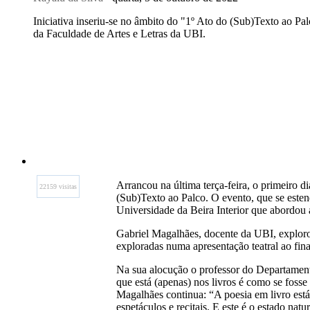
Iniciativa inseriu-se no âmbito do "1º Ato do (Sub)Texto ao P
da Faculdade de Artes e Letras da UBI.
Arrancou na última terça-feira, o primeiro di
22159 visitas
(Sub)Texto ao Palco. O evento, que se esten
Universidade da Beira Interior que abordou 
Gabriel Magalhães, docente da UBI, explorou
exploradas numa apresentação teatral ao fina
Na sua alocução o professor do Departamento 
que está (apenas) nos livros é como se fos
Magalhães continua: “A poesia em livro está 
espetáculos e recitais. E este é o estado natu