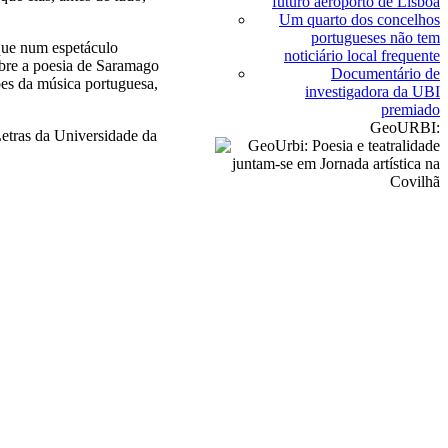
futuro aeroporto de Lisboa
Um quarto dos concelhos
portugueses não tem
aque num espetáculo
noticiário local frequente
bre a poesia de Saramago
Documentário de
ões da música portuguesa,
investigadora da UBI
premiado
GeoURBI:
etras da Universidade da