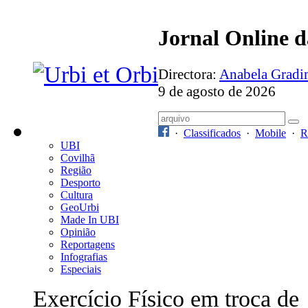
Jornal Online 
Directora:
Anabela Grad
9 de agosto de 2026
·
Classificados
·
Mobile
·
R
UBI
Covilhã
Região
Desporto
Cultura
GeoUrbi
Made In UBI
Opinião
Reportagens
Infografias
Especiais
Exercício Físico em troca de