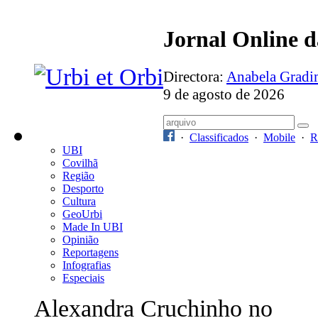
Jornal Online 
Directora:
Anabela Grad
9 de agosto de 2026
·
Classificados
·
Mobile
·
R
UBI
Covilhã
Região
Desporto
Cultura
GeoUrbi
Made In UBI
Opinião
Reportagens
Infografias
Especiais
Alexandra Cruchinho no