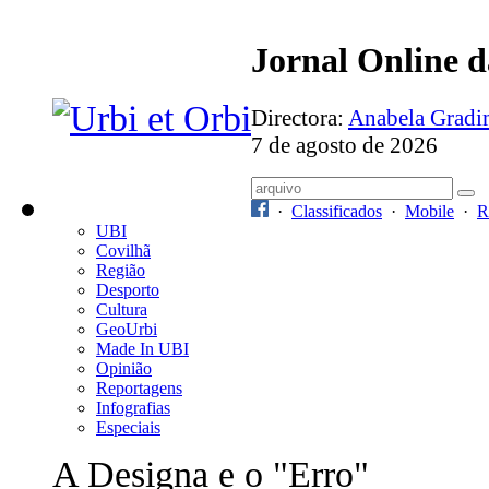
Jornal Online 
Directora:
Anabela Grad
7 de agosto de 2026
·
Classificados
·
Mobile
·
R
UBI
Covilhã
Região
Desporto
Cultura
GeoUrbi
Made In UBI
Opinião
Reportagens
Infografias
Especiais
A Designa e o "Erro"