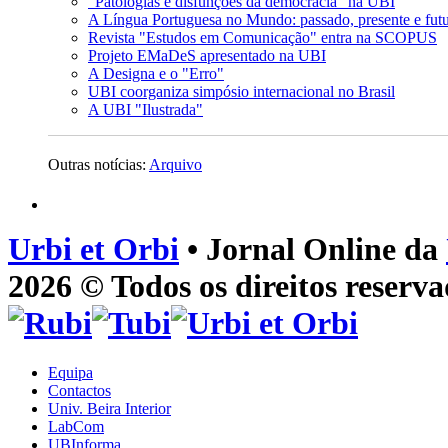
"Patologias e disfunções da democracia" na UBI
A Língua Portuguesa no Mundo: passado, presente e fut
Revista "Estudos em Comunicação" entra na SCOPUS
Projeto EMaDeS apresentado na UBI
A Designa e o "Erro"
UBI coorganiza simpósio internacional no Brasil
A UBI "Ilustrada"
Outras notícias:
Arquivo
Urbi et Orbi
• Jornal Online da
2026 © Todos os direitos reserva
Equipa
Contactos
Univ. Beira Interior
LabCom
UBInforma