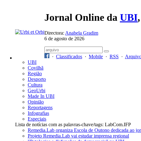
Jornal Online da
UBI
Directora:
Anabela Gradim
6 de agosto de 2026
·
Classificados
·
Mobile
·
RSS
·
Arquiv
UBI
Covilhã
Região
Desporto
Cultura
GeoUrbi
Made In UBI
Opinião
Reportagens
Infografias
Especiais
Lista de notícias com as palavras-chave/tags: LabCom.IFP
Remedia.Lab organiza Escola de Outono dedicada ao jo
Projeto Remedia.Lab vai estudar imprensa regional