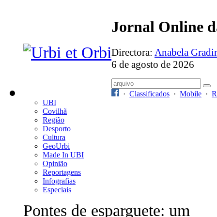
Jornal Online 
Directora:
Anabela Grad
6 de agosto de 2026
·
Classificados
·
Mobile
·
R
UBI
Covilhã
Região
Desporto
Cultura
GeoUrbi
Made In UBI
Opinião
Reportagens
Infografias
Especiais
Pontes de esparguete: um