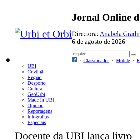
Jornal Online 
Directora:
Anabela Grad
6 de agosto de 2026
·
Classificados
·
Mobile
·
R
UBI
Covilhã
Região
Desporto
Cultura
GeoUrbi
Made In UBI
Opinião
Reportagens
Infografias
Especiais
Docente da UBI lança livro