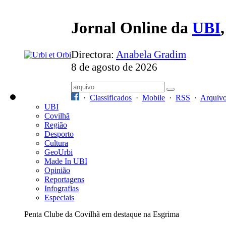
Jornal Online da
UBI
Directora:
Anabela Gradim
8 de agosto de 2026
·
Classificados
·
Mobile
·
RSS
·
Arquiv
UBI
Covilhã
Região
Desporto
Cultura
GeoUrbi
Made In UBI
Opinião
Reportagens
Infografias
Especiais
Penta Clube da Covilhã em destaque na Esgrima