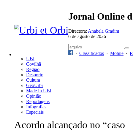
Jornal Online 
Directora:
Anabela Gradim
6 de agosto de 2026
·
Classificados
·
Mobile
·
R
UBI
Covilhã
Região
Desporto
Cultura
GeoUrbi
Made In UBI
Opinião
Reportagens
Infografias
Especiais
Acordo alcançado no “caso