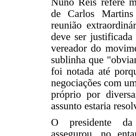
Nuno Reis refere m
de Carlos Martin
reunião extraordiná
deve ser justificad
vereador do movime
sublinha que "obvia
foi notada até porq
negociações com uma
próprio por divers
assunto estaria reso
O presidente d
assegurou, no enta