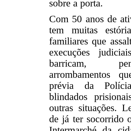
sobre a porta.
Com 50 anos de ati
tem muitas estóri
familiares que assal
execuções judicia
barricam, pen
arrombamentos q
prévia da Polícia
blindados prisionai
outras situações. 
de já ter socorrido 
Intermarché da ci