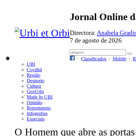
Jornal Online 
Directora:
Anabela Grad
7 de agosto de 2026
·
Classificados
·
Mobile
·
R
UBI
Covilhã
Região
Desporto
Cultura
GeoUrbi
Made In UBI
Opinião
Reportagens
Infografias
Especiais
O Homem que abre as portas