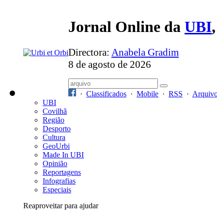
Jornal Online da
UBI
Directora:
Anabela Gradim
8 de agosto de 2026
·
Classificados
·
Mobile
·
RSS
·
Arquiv
UBI
Covilhã
Região
Desporto
Cultura
GeoUrbi
Made In UBI
Opinião
Reportagens
Infografias
Especiais
Reaproveitar para ajudar