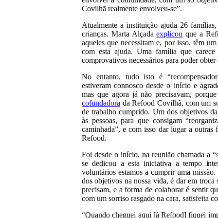
Covilhã realmente envolveu-se”.
Atualmente a instituição ajuda 26 famílias
crianças. Marta Alçada
explicou
que a Refo
aqueles que necessitam e, por isso, têm um
com esta ajuda. Uma família que carece 
comprovativos necessários para poder obter 
No entanto, tudo isto é “recompensador
estiveram connosco desde o início e agra
mas que agora já não precisavam, porque 
cofundadora
da Refood Covilhã, com um sor
de trabalho cumprido. Um dos objetivos da 
às pessoas, para que consigam “reorganiz
caminhada”, e com isso dar lugar a outras 
Refood.
Foi desde o início, na reunião chamada a “
se dedicou a esta iniciativa a tempo int
voluntários estamos a cumprir uma missão.
dos objetivos na nossa vida, é dar em troca
precisam, e a forma de colaborar é sentir qu
com um sorriso rasgado na cara, satisfeita c
“Quando cheguei aqui [à Refood] fiquei im