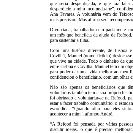
que seria desperdiçada, e que faz falta
desperdício a mim incomoda-me”, confidenc
Ana Tavares. A voluntária vem do Teixoso
mais precisam. Mas afirma ser “recompensa
Divorciada, trabalhadora em part-time e co
um mês que beneficia da ajuda da Refood,
para sustentar a filha.
Com uma história diferente, de Lisboa e
Covilhã, Manuel (nome fictício) desloca-se
que vive na cidade. Todo o dinheiro de que
entre Lisboa e Covilhã. Manuel tem um obj
para poder dar uma vida melhor ao meu fil
confidenciou o beneficiário, com um olhar en
Não são apenas os beneficiários que tê
voluntários também tem a sua própria histór
foi obrigado a voluntariar-se na Refood, pa
estar a fazer trabalho comunitário, o estud
escondida. “Quando olho para eles sint
acontecer a mim”, afirmou André.
“A Refood foi pensada por várias pessoa
discutir ideias, o que é preciso melhora