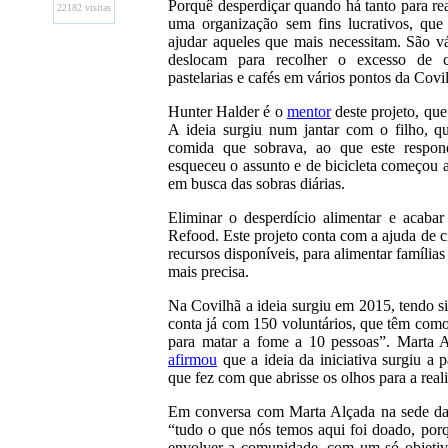
Porquê desperdiçar quando há tanto para re
22182 visitas
uma organização sem fins lucrativos, que 
ajudar aqueles que mais necessitam. São vá
deslocam para recolher o excesso de c
pastelarias e cafés em vários pontos da Covi
Hunter Halder é o
mentor
deste projeto, qu
A ideia surgiu num jantar com o filho, q
comida que sobrava, ao que este respon
esqueceu o assunto e de bicicleta começou a
em busca das sobras diárias.
Eliminar o desperdício alimentar e acaba
Refood. Este projeto conta com a ajuda de c
recursos disponíveis, para alimentar família
mais precisa.
Na Covilhã a ideia surgiu em 2015, tendo s
conta já com 150 voluntários, que têm como
para matar a fome a 10 pessoas”. Marta A
afirmou
que a ideia da iniciativa surgiu a p
que fez com que abrisse os olhos para a rea
Em conversa com Marta Alçada na sede da 
“tudo o que nós temos aqui foi doado, por
envolver a comunidade, com um só objetiv