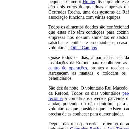
pequena. Como o
Hunter
disse quando este
dão dois euros do que duas empresas qu
Gertrudes Rocha, uma das gestoras da Ref
associação funciona com várias equipas.
Todos os alimentos doados são confecionado
que estas não têm condições para cozinh
empresas nos doaram alimentos enlatado
salsichas e lentilhas e eu cozinhei em cas
voluntárias,
Otília Campos
.
Quase todos os dias, a partir das seis da
instalações da Refood para recolherem as 
centro de operações
, prontos a receber 
Arregaçam as mangas e colocam os al
beneficiários.
São dez da noite. O voluntário Rui Macedo j
da Refood. Todos os dias voluntários
per
recolher
a comida aos diversos parceiros d
ajudar, podendo ou não contribuir para a
voluntários, que considera que “existem ca
precisa de as conhecer para querer ajudar.
Depois das rotas percorridas é tempo de a
voluntárias
Gertrudes Rocha
e
Ana Tavare