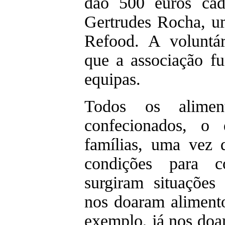
dão 500 euros cad
Gertrudes Rocha, u
Refood. A voluntá
que a associação f
equipas.
Todos os alimen
confecionados, o 
famílias, uma vez 
condições para c
surgiram situaçõe
nos doaram alimento
exemplo, já nos doa