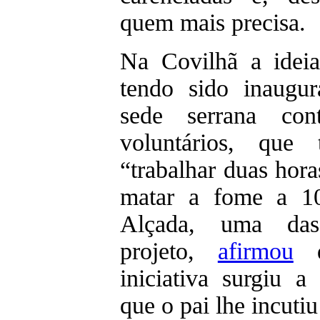
quem mais precisa.
Na Covilhã a idei
tendo sido inaugu
sede serrana co
voluntários, qu
“trabalhar duas hor
matar a fome a 10
Alçada, uma das
projeto,
afirmou
q
iniciativa surgiu a
que o pai lhe incuti