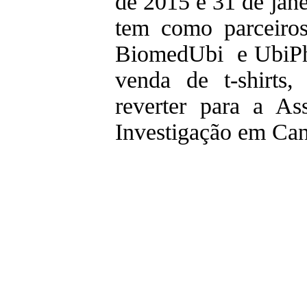
de 2015 e 31 de jane
tem como parceiro
BiomedUbi e UbiPha
venda de t-shirts
reverter para a As
Investigação em Ca