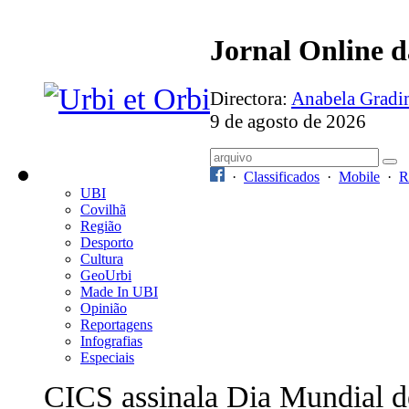
Jornal Online 
Directora:
Anabela Grad
9 de agosto de 2026
·
Classificados
·
Mobile
·
R
UBI
Covilhã
Região
Desporto
Cultura
GeoUrbi
Made In UBI
Opinião
Reportagens
Infografias
Especiais
CICS assinala Dia Mundial d