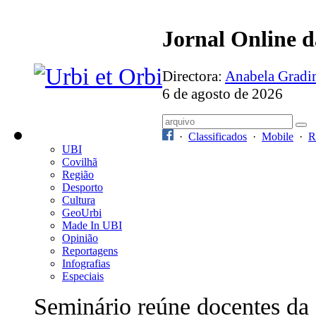
Jornal Online 
Directora:
Anabela Grad
6 de agosto de 2026
·
Classificados
·
Mobile
·
R
UBI
Covilhã
Região
Desporto
Cultura
GeoUrbi
Made In UBI
Opinião
Reportagens
Infografias
Especiais
Seminário reúne docentes da