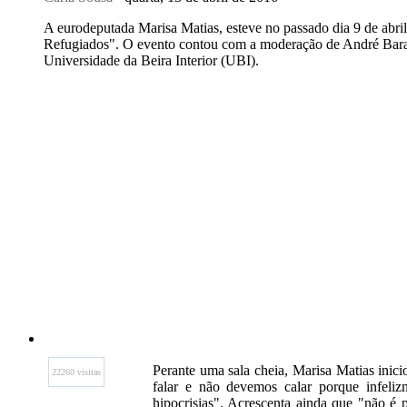
A eurodeputada Marisa Matias, esteve no passado dia 9 de abri
Refugiados". O evento contou com a moderação de André Bara
Universidade da Beira Interior (UBI).
Perante uma sala cheia, Marisa Matias inici
22260 visitas
falar e não devemos calar porque infelizm
hipocrisias". Acrescenta ainda que "não é