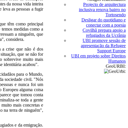
tes da nossa vida inteira
Projecto de arquitectura
 leva as pessoas a fugir
inclusiva renova bairro no
Tortosendo
Desligar do quotidiano e
 que têm como principal
conectar com a poesia
ue temos medidas como a
Covilhã prepara apoio a
nteressam a ninguém, que
refugiados da Ucrânia
a", considera.
UBI promove sessão de
apresentação da Refugee
 a crise que não é dos
Support Europe
 situação, que se não for
UBI em projeto sobre Direitos
ão sobrevive muito mais
Humanos
e identitária acabou".
GeoURBI:
 cidadãos para o Mundo,
da sociedade civil. "Nós
pessoas e nunca foi um
eto Europeu alguma coisa
parece que tomou conta
minaliza-se toda a gente
 muito mais concretas e
ho na terra de ninguém",
fugiados e da emigração.