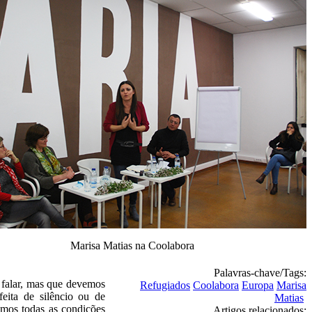
Marisa Matias na Coolabora
Palavras-chave/Tags:
e falar, mas que devemos
Refugiados
Coolabora
Europa
Marisa
feita de silêncio ou de
Matias
emos todas as condições
Artigos relacionados: