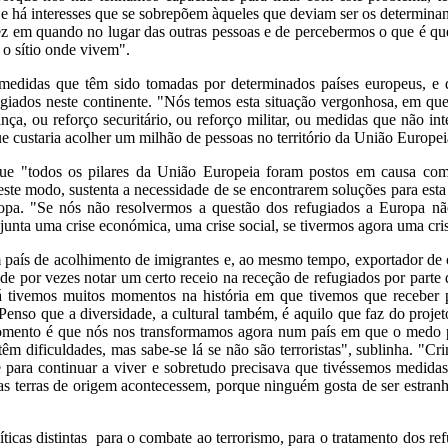
a e há interesses que se sobrepõem àqueles que deviam ser os determinan
z em quando no lugar das outras pessoas e de percebermos o que é que
 o sítio onde vivem".
r medidas que têm sido tomadas por determinados países europeus, e
fugiados neste continente. "Nós temos esta situação vergonhosa, em q
ça, ou reforço securitário, ou reforço militar, ou medidas que não i
e custaria acolher um milhão de pessoas no território da União Europei
 que "todos os pilares da União Europeia foram postos em causa com
Deste modo, sustenta a necessidade de se encontrarem soluções para esta
ropa. "Se nós não resolvermos a questão dos refugiados a Europa n
junta uma crise económica, uma crise social, se tivermos agora uma cris
 país de acolhimento de imigrantes e, ao mesmo tempo, exportador de
 de por vezes notar um certo receio na receção de refugiados por parte 
 tivemos muitos momentos na história em que tivemos que receber 
Penso que a diversidade, a cultural também, é aquilo que faz do proj
 momento é que nós nos transformamos agora num país em que o medo 
êm dificuldades, mas sabe-se lá se não são terroristas", sublinha. "Cri
 para continuar a viver e sobretudo precisava que tivéssemos medidas
 nas terras de origem acontecessem, porque ninguém gosta de ser estran
íticas distintas para o combate ao terrorismo, para o tratamento dos re