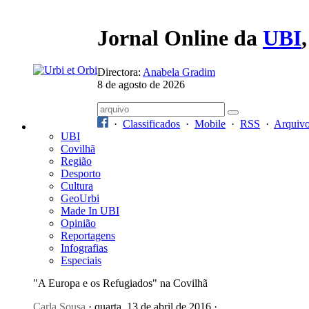
Jornal Online da
UBI
Directora:
Anabela Gradim
8 de agosto de 2026
·
Classificados
·
Mobile
·
RSS
·
Arquiv
UBI
Covilhã
Região
Desporto
Cultura
GeoUrbi
Made In UBI
Opinião
Reportagens
Infografias
Especiais
"A Europa e os Refugiados" na Covilhã
Carla Sousa
· quarta, 13 de abril de 2016 ·