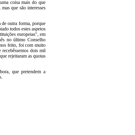
lguma coisa mais do que
, mas que são interesses
 de outra forma, porque
tado todos estes aspetos
tituições europeias", em
uês no último Conselho
os feito, foi com muito
e recebêssemos dois mil
 que rejeitaram as quotas
abora, que pretendem a
o.