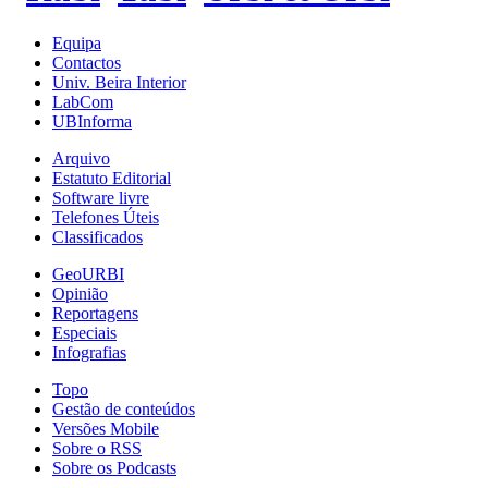
Equipa
Contactos
Univ. Beira Interior
LabCom
UBInforma
Arquivo
Estatuto Editorial
Software livre
Telefones Úteis
Classificados
GeoURBI
Opinião
Reportagens
Especiais
Infografias
Topo
Gestão de conteúdos
Versões Mobile
Sobre o RSS
Sobre os Podcasts