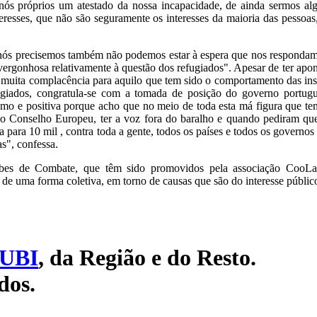
a nós próprios um atestado da nossa incapacidade, de ainda sermos a
eresses, que não são seguramente os interesses da maioria das pessoas
nós precisemos também não podemos estar à espera que nos respondam
vergonhosa relativamente à questão dos refugiados". Apesar de ter apon
"muita complacência para aquilo que tem sido o comportamento das ins
ugiados, congratula-se com a tomada de posição do governo portug
o e positiva porque acho que no meio de toda esta má figura que tem
mo Conselho Europeu, ter a voz fora do baralho e quando pediram qu
ta para 10 mil , contra toda a gente, todos os países e todos os governos
as", confessa.
lubes de Combate, que têm sido promovidos pela associação CooL
r, de uma forma coletiva, em torno de causas que são do interesse públic
UBI
, da Região e do Resto.
dos.