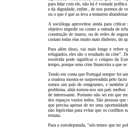
para lidar com ele, não há é vontade polític
e da dignidade, enfim , de nos pormos de ve
ou o que é que as leva a tentarem abandonar
A socióloga aproveitou ainda para critica
objetivo impedir ou conter a entrada de re
construção de muros, ou de redes de seguran
custam todas elas muito mais dinheiro, do qu
Para além disso, vai mais longe e refere
refugiados, eles são o resultado da crise". 
resolvida pode significar o colapso da Eu
tempo, porque uma crise financeira a que se 
Tendo em conta que Portugal sempre foi um
a oradora mostra-se surpreendida pelo facto
somos um país de emigrantes, e também já
problema, aliás tornou-nos um país melhor. 
de interessante. Portanto não sei em que
dos espaços vazios todos. São pessoas que t
que precisa apenas de ter uma oportunidade
não hipócritas para evitar que os conflitos
remata.
Para a eurodeputada, "nós temos que ter pol