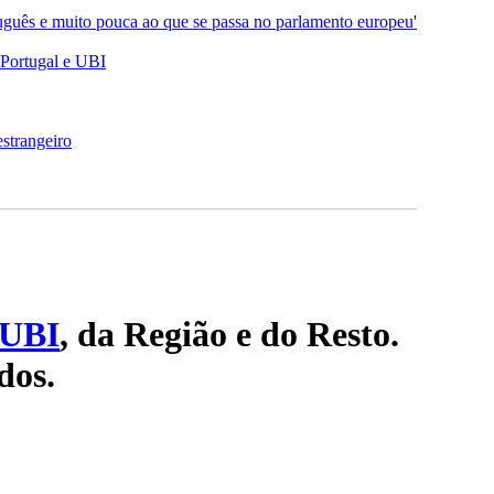
uguês e muito pouca ao que se passa no parlamento europeu'
-Portugal e UBI
strangeiro
UBI
, da Região e do Resto.
dos.