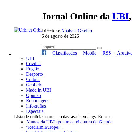
Jornal Online da
UBI
Directora:
Anabela Gradim
6 de agosto de 2026
·
Classificados
·
Mobile
·
RSS
·
Arquiv
UBI
Covilhã
Região
Desporto
Cultura
GeoUrbi
Made In UBI
Opinião
Reportagens
Infografias
Especiais
Lista de notícias com as palavras-chave/tags: Europa
Alunos da UBI apoiam candidatura da Guarda
"Reclaim Europe!"