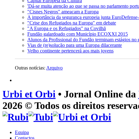
Capital Europeia da Cultura
'Dá-se muita atenção ao que se passa no parlamento port
"Cisnes Negros" ameaçam a Europa
A importância da segurança europeia junta EuroDefense
"Crise dos Refugiados na Europa" em debate
"A Europa e os Refugiados" na Covilhã
Fundão galardoado com Município ECOXXI 2015
Alunos da Profissional do Fundão terminam estágios no e
Vias de (re)solução para uma Europa dilacerante
Velho continente pertencerá aos mais jovens
Outras notícias:
Arquivo
Urbi et Orbi
• Jornal Online da
2026 © Todos os direitos reserva
Equipa
Contactos