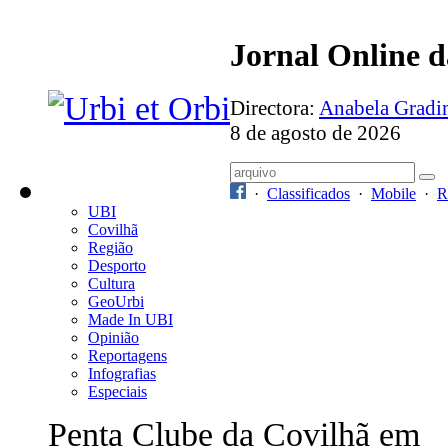
Jornal Online 
Directora:
Anabela Grad
8 de agosto de 2026
·
Classificados
·
Mobile
·
R
UBI
Covilhã
Região
Desporto
Cultura
GeoUrbi
Made In UBI
Opinião
Reportagens
Infografias
Especiais
Penta Clube da Covilhã em