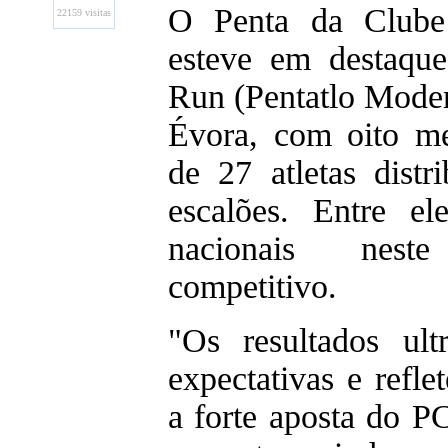
O Penta da Clube
22159 visitas
esteve em destaqu
Run (Pentatlo Mode
Évora, com oito me
de 27 atletas distr
escalões. Entre el
nacionais nes
competitivo.
"Os resultados ult
expectativas e refl
a forte aposta do P