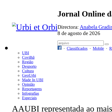
Jornal Online 
Directora:
Anabela Grad
8 de agosto de 2026
·
Classificados
·
Mobile
·
R
UBI
Covilhã
Região
Desporto
Cultura
GeoUrbi
Made In UBI
Opinião
Reportagens
Infografias
Especiais
AAUBI representada ao mai