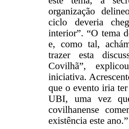
este tema, a secr
organização delin
ciclo deveria ch
interior”. “O tema 
e, como tal, achá
trazer esta discu
Covilhã”, explico
iniciativa. Acrescen
que o evento iria ter
UBI, uma vez qu
covilhanense come
existência este ano.