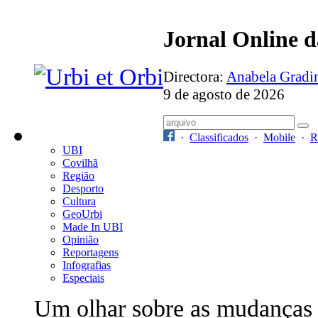
Jornal Online 
Directora:
Anabela Grad
9 de agosto de 2026
·
Classificados
·
Mobile
·
R
UBI
Covilhã
Região
Desporto
Cultura
GeoUrbi
Made In UBI
Opinião
Reportagens
Infografias
Especiais
Um olhar sobre as mudanças