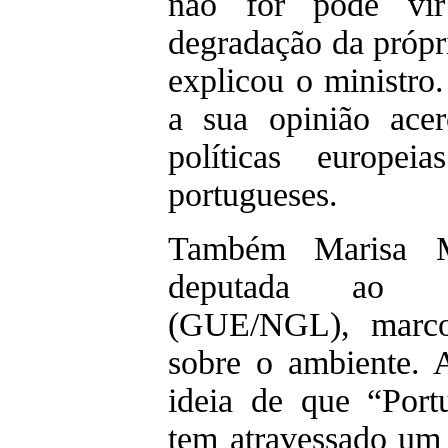
não for pode vir
degradação da própr
explicou o ministro
a sua opinião ace
políticas europe
portugueses.
Também Marisa M
deputada ao P
(GUE/NGL), marco
sobre o ambiente. 
ideia de que “Port
tem atravessado um 