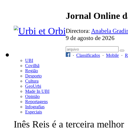
Jornal Online 
Directora:
Anabela Grad
9 de agosto de 2026
·
Classificados
·
Mobile
·
R
UBI
Covilhã
Região
Desporto
Cultura
GeoUrbi
Made In UBI
Opinião
Reportagens
Infografias
Especiais
Inês Reis é a terceira melhor