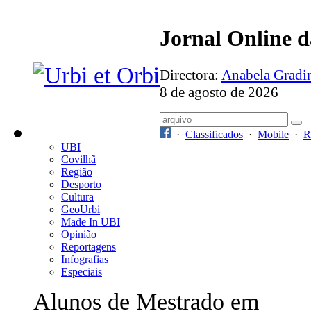
Jornal Online 
Directora:
Anabela Grad
8 de agosto de 2026
·
Classificados
·
Mobile
·
R
UBI
Covilhã
Região
Desporto
Cultura
GeoUrbi
Made In UBI
Opinião
Reportagens
Infografias
Especiais
Alunos de Mestrado em