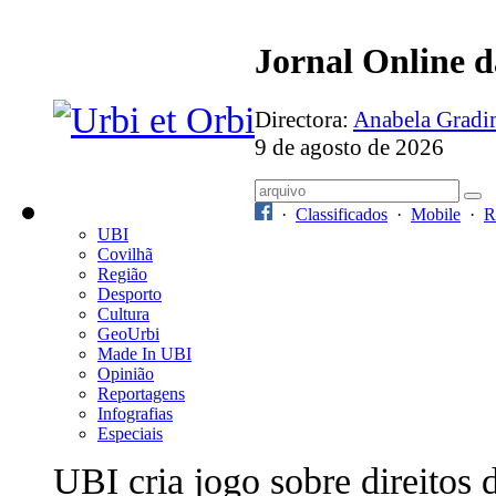
Jornal Online 
Directora:
Anabela Grad
9 de agosto de 2026
·
Classificados
·
Mobile
·
R
UBI
Covilhã
Região
Desporto
Cultura
GeoUrbi
Made In UBI
Opinião
Reportagens
Infografias
Especiais
UBI cria jogo sobre direitos 