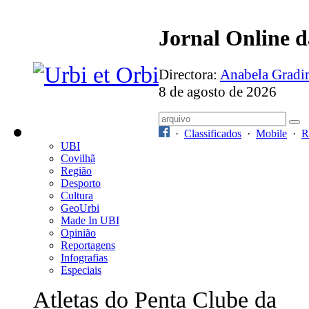
Jornal Online 
Directora:
Anabela Grad
8 de agosto de 2026
·
Classificados
·
Mobile
·
R
UBI
Covilhã
Região
Desporto
Cultura
GeoUrbi
Made In UBI
Opinião
Reportagens
Infografias
Especiais
Atletas do Penta Clube da