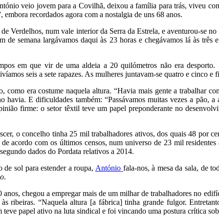
ónio veio jovem para a Covilhã, deixou a família para trás, viveu co
”, embora recordados agora com a nostalgia de uns 68 anos.
e Verdelhos, num vale interior da Serra da Estrela, e aventurou-se n
m de semana largávamos daqui às 23 horas e chegávamos lá às três e
mpos em que vir de uma aldeia a 20 quilómetros não era desporto. 
íamos seis a sete rapazes. As mulheres juntavam-se quatro e cinco e 
o, como era costume naquela altura. “Havia mais gente a trabalhar co
alho havia. E dificuldades também: “Passávamos muitas vezes a pão, 
inião firme: o setor têxtil teve um papel preponderante no desenvolv
er, o concelho tinha 25 mil trabalhadores ativos, dos quais 48 por ce
, de acordo com os últimos censos, num universo de 23 mil residentes 
, segundo dados do Pordata relativos a 2014.
 de sol para estender a roupa,
António
fala-nos, à mesa da sala, de t
ão
.
0 anos, chegou a empregar mais de um milhar de trabalhadores no edifí
s ribeiras. “Naquela altura [a fábrica] tinha grande fulgor. Entreta
teve papel ativo na luta sindical e foi vincando uma postura crítica sobr