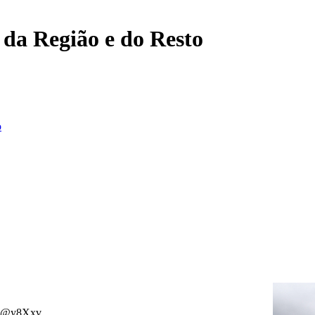
, da Região e do Resto
o
· @@y8Xxv