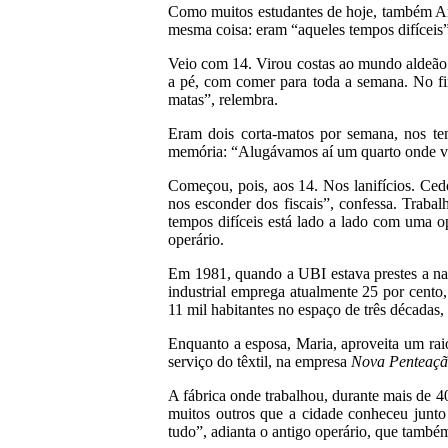
Como muitos estudantes de hoje, também Ant
mesma coisa: eram “aqueles tempos difíceis
Veio com 14. Virou costas ao mundo aldeão d
a pé, com comer para toda a semana. No fi
matas”, relembra.
Eram dois corta-matos por semana, nos te
memória: “Alugávamos aí um quarto onde viv
Começou, pois, aos 14. Nos lanifícios. Ced
nos esconder dos fiscais”, confessa. Trab
tempos difíceis está lado a lado com uma op
operário.
Em 1981, quando a UBI estava prestes a nasc
industrial emprega atualmente 25 por cento
11 mil habitantes no espaço de três décadas
Enquanto a esposa, Maria, aproveita um raio
serviço do têxtil, na empresa
Nova Penteaç
A fábrica onde trabalhou, durante mais de 4
muitos outros que a cidade conheceu junto à
tudo”, adianta o antigo operário, que também 