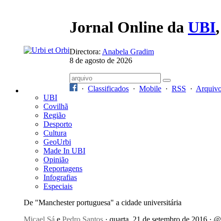
Jornal Online da
UBI
Directora:
Anabela Gradim
8 de agosto de 2026
·
Classificados
·
Mobile
·
RSS
·
Arquiv
UBI
Covilhã
Região
Desporto
Cultura
GeoUrbi
Made In UBI
Opinião
Reportagens
Infografias
Especiais
De "Manchester portuguesa" a cidade universitária
Micael Sá
e
Pedro Santos
· quarta, 21 de setembro de 2016 