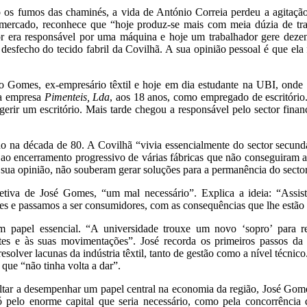
s fumos das chaminés, a vida de António Correia perdeu a agitação d
ercado, reconhece que “hoje produz-se mais com meia dúzia de tra
dor era responsável por uma máquina e hoje um trabalhador gere de
desfecho do tecido fabril da Covilhã. A sua opinião pessoal é que ela 
o Gomes, ex-empresário têxtil e hoje em dia estudante na UBI, onde
na empresa
Pimenteis, Lda
, aos 18 anos, como empregado de escritóri
gerir um escritório. Mais tarde chegou a responsável pelo sector finan
o na década de 80. A Covilhã “vivia essencialmente do sector secundár
ao encerramento progressivo de várias fábricas que não conseguiram a
 sua opinião, não souberam gerar soluções para a permanência do sector
etiva de José Gomes, “um mal necessário”. Explica a ideia: “Assis
es e passamos a ser consumidores, com as consequências que lhe estão 
m papel essencial. “A universidade trouxe um novo ‘sopro’ para 
tes e às suas movimentações”. José recorda os primeiros passos da i
esolver lacunas da indústria têxtil, tanto de gestão como a nível técnic
 que “não tinha volta a dar”.
 voltar a desempenhar um papel central na economia da região, José Gom
só pelo enorme capital que seria necessário, como pela concorrência 