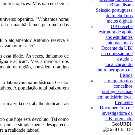
m outros rapazes. Mas não era bem a
UBI analisam
Seleção portuguesa
de futebol nos
o universo operário. “Vínhamos horas
meios digitais
 tal da manhã. Íamos pelo meio das
UBI recebe
estrutura de apoio
aos estudantes
E o alojamento? António reaviva a
internacionais
ficavam num salão”.
Docente da UBI
na comissão que
m essa idade. Às vezes, tínhamos de
estuda a
a água e açúcar”. Mas a memória dos
localização do
imento da região, considera o antigo
futuro aeroporto de
Lisboa
Um quarto dos
nto laboravam na indústria. O sector
concelhos
ativos. A população total baixou em
portugueses não
tem noticiário local
frequente
oda uma vida de trabalho dedicada ao
Documentário de
investigadora da
UBI premiado
cio que hoje está devoluto. Tal como
GeoURBI:
nto, pura e simplesmente desapareceu
e a realidade laboral.