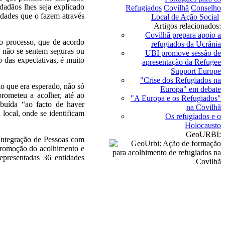
adãos lhes seja explicado
Refugiados
Covilhã
Conselho
idades que o fazem através
Local de Ação Social
Artigos relacionados:
Covilhã prepara apoio a
o processo, que de acordo
refugiados da Ucrânia
s não se sentem seguras ou
UBI promove sessão de
o das expectativas, é muito
apresentação da Refugee
Support Europe
"Crise dos Refugiados na
lo que era esperado, não só
Europa" em debate
rometeu a acolher, até ao
"A Europa e os Refugiados"
buída “ao facto de haver
na Covilhã
 local, onde se identificam
Os refugiados e o
Holocausto
GeoURBI:
Integração de Pessoas com
“Promoção do acolhimento e
epresentadas 36 entidades