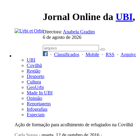
Jornal Online da
UBI
Directora:
Anabela Gradim
6 de agosto de 2026
·
Classificados
·
Mobile
·
RSS
·
Arquiv
UBI
Covilhã
Região
Desporto
Cultura
GeoUrbi
Made In UBI
Opinião
Reportagens
Infografias
Especiais
Ação de formação para acolhimento de refugiados na Covilhã
Carla Sousa
· quarta, 12 de outubro de 2016 ·