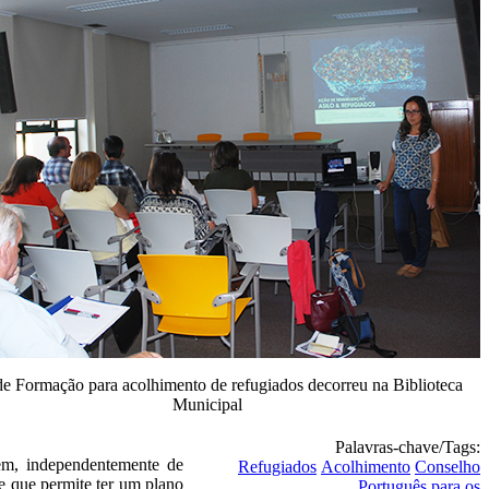
e Formação para acolhimento de refugiados decorreu na Biblioteca
Municipal
Palavras-chave/Tags:
bem, independentemente de
Refugiados
Acolhimento
Conselho
 e que permite ter um plano
Português para os