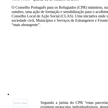
O Conselho Português para os Refugiados (CPR) ministrou, na 
outubro, uma ação de formação e sensibilização para o acolhime
Conselho Local de Ação Social (CLAS). Uma iniciativa onde se 
sociedade civil, Municípios e Serviços de Estrangeiros e Front
“mais abrangente”.
Segundo a jurista do CPR “estas parceria
22156 visitas
existirem protocolos individualizáveis, depo