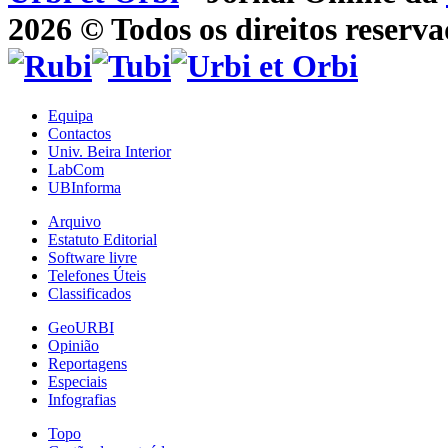
2026 © Todos os direitos reserva
Equipa
Contactos
Univ. Beira Interior
LabCom
UBInforma
Arquivo
Estatuto Editorial
Software livre
Telefones Úteis
Classificados
GeoURBI
Opinião
Reportagens
Especiais
Infografias
Topo