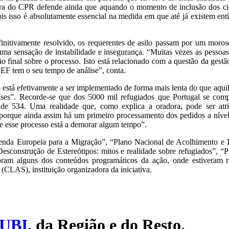
ora do CPR defende ainda que aquando o momento de inclusão dos cid
is isso é absolutamente essencial na medida em que até já existem ent
initivamente resolvido, os requerentes de asilo passam por um moros
 uma sensação de instabilidade e insegurança. “Muitas vezes as pessoa
 final sobre o processo. Isto está relacionado com a questão da gestã
 SEF tem o seu tempo de análise”, conta.
 está efetivamente a ser implementado de forma mais lenta do que aqui
íses”. Recorde-se que dos 5000 mil refugiados que Portugal se comp
e 534. Uma realidade que, como explica a oradora, pode ser atri
, porque ainda assim há um primeiro processamento dos pedidos a nível
s e esse processo está a demorar algum tempo”.
genda Europeia para a Migração”, “Plano Nacional de Acolhimento e 
Desconstrução de Estereótipos: mitos e realidade sobre refugiados”, 
foram alguns dos conteúdos programáticos da ação, onde estiveram r
(CLAS), instituição organizadora da iniciativa.
UBI
, da Região e do Resto.