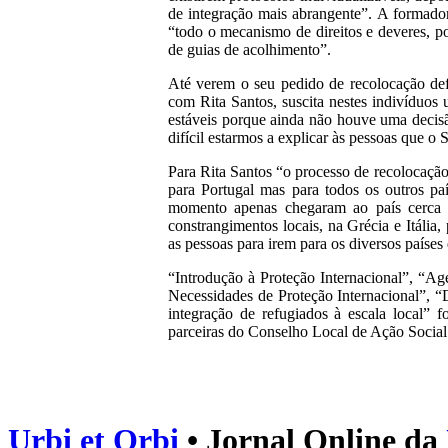
de integração mais abrangente”. A formad
“todo o mecanismo de direitos e deveres, po
de guias de acolhimento”.
Até verem o seu pedido de recolocação def
com Rita Santos, suscita nestes indivíduos
estáveis porque ainda não houve uma decisão
difícil estarmos a explicar às pessoas que o
Para Rita Santos “o processo de recolocação
para Portugal mas para todos os outros pa
momento apenas chegaram ao país cerca d
constrangimentos locais, na Grécia e Itália
as pessoas para irem para os diversos paíse
“Introdução à Proteção Internacional”, “A
Necessidades de Proteção Internacional”, “
integração de refugiados à escala local” 
parceiras do Conselho Local de Ação Social 
Urbi et Orbi
• Jornal Online da