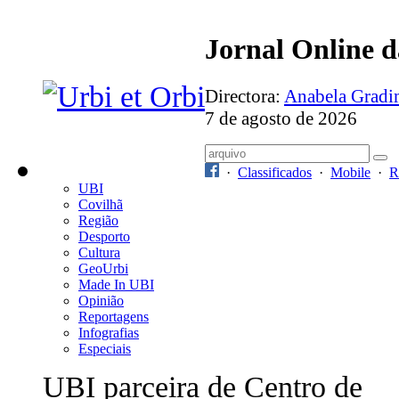
Jornal Online 
Directora:
Anabela Grad
7 de agosto de 2026
·
Classificados
·
Mobile
·
R
UBI
Covilhã
Região
Desporto
Cultura
GeoUrbi
Made In UBI
Opinião
Reportagens
Infografias
Especiais
UBI parceira de Centro de